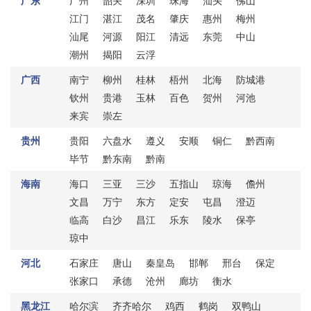
广东
广州
韶关
深圳
珠海
汕头
佛山
江门
湛江
茂名
肇庆
惠州
梅州
汕尾
河源
阳江
清远
东莞
中山
潮州
揭阳
云浮
广西
南宁
柳州
桂林
梧州
北海
防城港
钦州
贵港
玉林
百色
贺州
河池
来宾
崇左
贵州
贵阳
六盘水
遵义
安顺
铜仁
黔西南
毕节
黔东南
黔南
海南
海口
三亚
三沙
五指山
琼海
儋州
文昌
万宁
东方
定安
屯昌
澄迈
临高
白沙
昌江
乐东
陵水
保亭
琼中
河北
石家庄
唐山
秦皇岛
邯郸
邢台
保定
张家口
承德
沧州
廊坊
衡水
黑龙江
哈尔滨
齐齐哈尔
鸡西
鹤岗
双鸭山