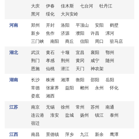
大庆
伊春
佳木斯
七台河
牡丹江
黑河
绥化
大兴安岭
河南
郑州
开封
洛阳
平顶山
安阳
鹤壁
新乡
焦作
济源
濮阳
许昌
漯河
三门峡
南阳
商丘
信阳
周口
驻马店
湖北
武汉
黄石
十堰
宜昌
襄阳
鄂州
荆门
孝感
荆州
黄冈
咸宁
随州
恩施
仙桃
潜江
天门
神农架
湖南
长沙
株洲
湘潭
衡阳
邵阳
岳阳
常德
张家界
益阳
郴州
永州
怀化
娄底
湘西
江苏
南京
无锡
徐州
常州
苏州
南通
连云港
淮安
盐城
扬州
镇江
泰州
宿迁
江西
南昌
景德镇
萍乡
九江
新余
鹰潭