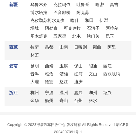
新疆
乌鲁木齐
克拉玛依
吐鲁番
哈密
昌吉
博尔塔拉
巴音郭楞
阿克苏
克孜勒苏柯尔克孜
喀什
和田
伊犁
塔城
阿勒泰
可克达拉
石河子
阿拉尔
图木舒克
五家渠
北屯
铁门关
昆玉
西藏
拉萨
昌都
山南
日喀则
那曲
阿里
林芝
云南
昆明
曲靖
玉溪
保山
昭通
丽江
普洱
临沧
楚雄
红河
文山
西双版纳
大理
德宏
怒江
迪庆
浙江
杭州
宁波
温州
嘉兴
湖州
绍兴
金华
衢州
舟山
台州
丽水
Copyright © 2023报废汽车回收中心 版权所有 All Rights Reserved
蒙ICP备
2024007391号-1