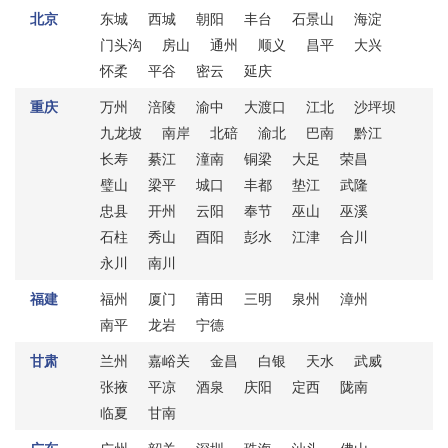
北京
东城
西城
朝阳
丰台
石景山
海淀
门头沟
房山
通州
顺义
昌平
大兴
怀柔
平谷
密云
延庆
重庆
万州
涪陵
渝中
大渡口
江北
沙坪坝
九龙坡
南岸
北碚
渝北
巴南
黔江
长寿
綦江
潼南
铜梁
大足
荣昌
璧山
梁平
城口
丰都
垫江
武隆
忠县
开州
云阳
奉节
巫山
巫溪
石柱
秀山
酉阳
彭水
江津
合川
永川
南川
福建
福州
厦门
莆田
三明
泉州
漳州
南平
龙岩
宁德
甘肃
兰州
嘉峪关
金昌
白银
天水
武威
张掖
平凉
酒泉
庆阳
定西
陇南
临夏
甘南