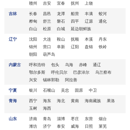
赣州
吉安
宜春
抚州
上饶
吉林
长春
昌邑
龙潭
船营
丰满
蛟河
桦甸
舒兰
磐石
四平
辽源
通化
白山
松原
白城
延边朝鲜族
辽宁
沈阳
大连
鞍山
抚顺
本溪
丹东
锦州
营口
阜新
辽阳
盘锦
铁岭
朝阳
葫芦岛
内蒙古
呼和浩特
包头
乌海
赤峰
通辽
鄂尔多斯
呼伦贝尔
巴彦淖尔
乌兰察布
兴安
锡林郭勒
阿拉善
宁夏
银川
石嘴山
吴忠
固原
中卫
青海
西宁
海东
海北
黄南
海南藏族
果洛
玉树
海西
山东
济南
青岛
淄博
枣庄
东营
烟台
潍坊
济宁
泰安
威海
日照
莱芜