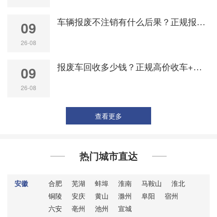
车辆报废不注销有什么后果？正规报废车回收流程规避用车风险
09
26-08
报废车回收多少钱？正规高价收车+全程代办注销一站式服务
09
26-08
查看更多
热门城市直达
安徽
合肥
芜湖
蚌埠
淮南
马鞍山
淮北
铜陵
安庆
黄山
滁州
阜阳
宿州
六安
亳州
池州
宣城