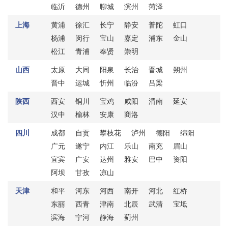
临沂
德州
聊城
滨州
菏泽
上海
黄浦
徐汇
长宁
静安
普陀
虹口
杨浦
闵行
宝山
嘉定
浦东
金山
松江
青浦
奉贤
崇明
山西
太原
大同
阳泉
长治
晋城
朔州
晋中
运城
忻州
临汾
吕梁
陕西
西安
铜川
宝鸡
咸阳
渭南
延安
汉中
榆林
安康
商洛
四川
成都
自贡
攀枝花
泸州
德阳
绵阳
广元
遂宁
内江
乐山
南充
眉山
宜宾
广安
达州
雅安
巴中
资阳
阿坝
甘孜
凉山
天津
和平
河东
河西
南开
河北
红桥
东丽
西青
津南
北辰
武清
宝坻
滨海
宁河
静海
蓟州